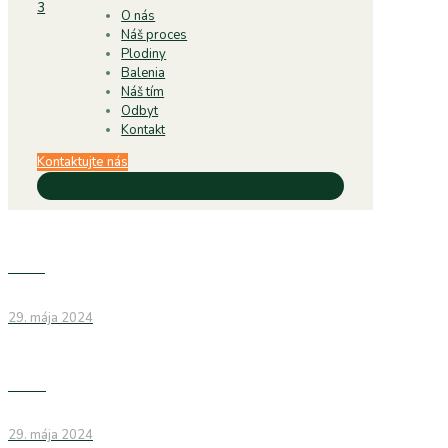
O nás
Náš proces
Plodiny
Balenia
Náš tím
Odbyt
Kontakt
Kontaktujte nás
Mrkva
29. mája 2024
Cibuľa
29. mája 2024