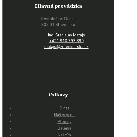
Hlavná prevádzka
Kostolná pri Dunaji
903 01 Slovensko
Ing. Stanislav Matajs
+421 910 793 399
matajs@zeleninarska.sk
Odkazy
O nás
Náš proces
Plodiny
Balenia
Náš tím