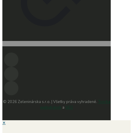
© 2026 Zeleninárska s.r.o. | Všetky práva vyhradené.
Tvorba
webstránok
a
SEO
✕